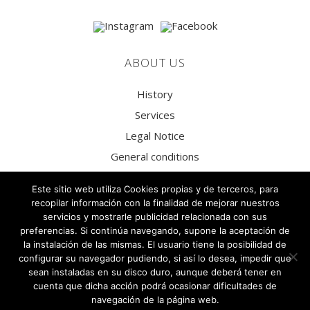
ABOUT US
History
Services
Legal Notice
General conditions
Privacy Policy
Este sitio web utiliza Cookies propias y de terceros, para
Social Media Privacy Policy
recopilar información con la finalidad de mejorar nuestros
servicios y mostrarle publicidad relacionada con sus
Cookies Policy
preferencias. Si continúa navegando, supone la aceptación de
la instalación de las mismas. El usuario tiene la posibilidad de
configurar su navegador pudiendo, si así lo desea, impedir que
sean instaladas en su disco duro, aunque deberá tener en
cuenta que dicha acción podrá ocasionar dificultades de
navegación de la página web.