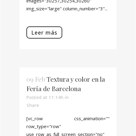
images="30257,30254,30260"
img_size="large" column_number="3"...
Leer más
09 Feb
Textura y color en la
Feria de Barcelona
Posted at 11:14h
in
Share
[vc_row css_animation=""
row_type="row"
use_row_as_full_screen_section="no"