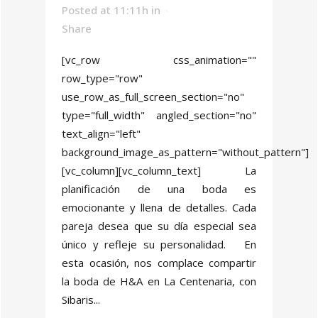
Posted at 11:11h
in
Share
[vc_row css_animation=""
row_type="row"
use_row_as_full_screen_section="no"
type="full_width" angled_section="no"
text_align="left"
background_image_as_pattern="without_pattern"]
[vc_column][vc_column_text] La
planificación de una boda es
emocionante y llena de detalles. Cada
pareja desea que su día especial sea
único y refleje su personalidad. En
esta ocasión, nos complace compartir
la boda de H&A en La Centenaria, con
Sibaris...