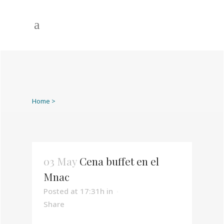
Home
>
03 May
Cena buffet en el
Mnac
Posted at 17:31h
in
Share