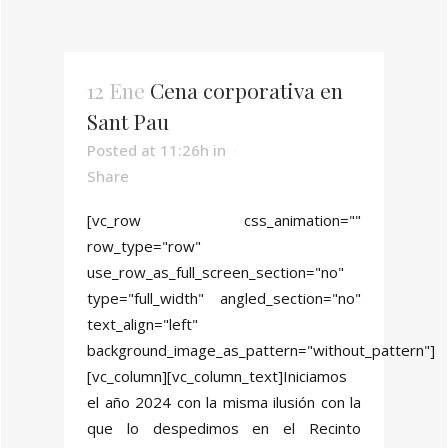
12 Ene
Cena corporativa en
Sant Pau
Posted at 11:26h
in
Share
[vc_row css_animation=""
row_type="row"
use_row_as_full_screen_section="no"
type="full_width" angled_section="no"
text_align="left"
background_image_as_pattern="without_pattern"]
[vc_column][vc_column_text]Iniciamos
el año 2024 con la misma ilusión con la
que lo despedimos en el Recinto