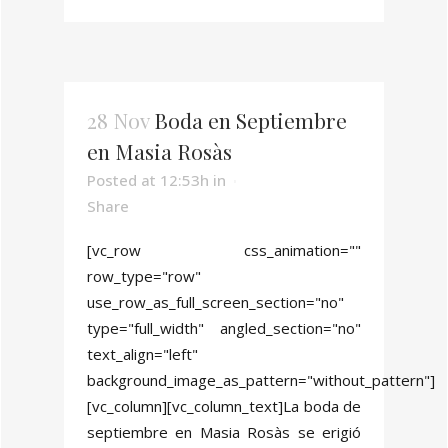
28 Nov
Boda en Septiembre
en Masia Rosàs
Posted at 12:53h
in
Share
[vc_row css_animation=""
row_type="row"
use_row_as_full_screen_section="no"
type="full_width" angled_section="no"
text_align="left"
background_image_as_pattern="without_pattern"]
[vc_column][vc_column_text]La boda de
septiembre en Masia Rosàs se erigió