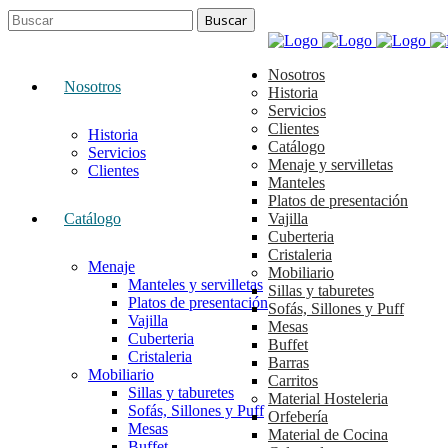
Nosotros
Nosotros
Historia
Servicios
Clientes
Historia
Catálogo
Servicios
Menaje y servilletas
Clientes
Manteles
Platos de presentación
Catálogo
Vajilla
Cuberteria
Cristaleria
Menaje
Mobiliario
Manteles y servilletas
Sillas y taburetes
Platos de presentación
Sofás, Sillones y Puff
Vajilla
Mesas
Cuberteria
Buffet
Cristaleria
Barras
Mobiliario
Carritos
Sillas y taburetes
Material Hosteleria
Sofás, Sillones y Puff
Orfebería
Mesas
Material de Cocina
Buffet