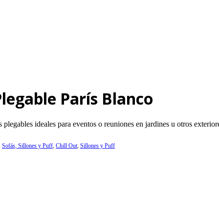
Plegable París Blanco
plegables ideales para eventos o reuniones en jardines u otros exterior
,
Sofás, Sillones y Puff
,
Chill Out
,
Sillones y Puff