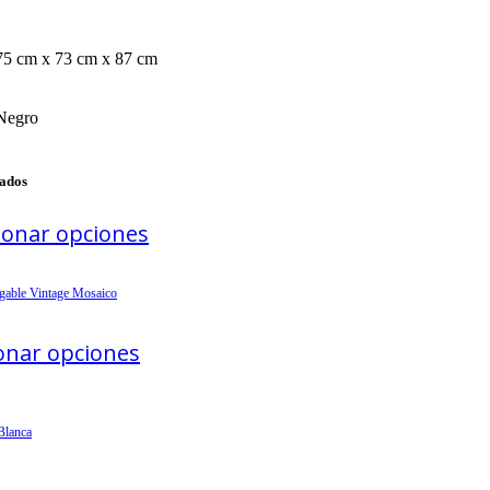
75 cm x 73 cm x 87 cm
Negro
nados
ionar opciones
legable Vintage Mosaico
ionar opciones
Blanca