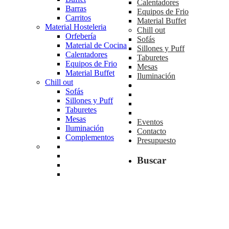
Calentadores
Barras
Equipos de Frio
Carritos
Material Buffet
Material Hosteleria
Chill out
Orfebería
Sofás
Material de Cocina
Sillones y Puff
Calentadores
Taburetes
Equipos de Frio
Mesas
Material Buffet
Iluminación
Chill out
Sofás
Sillones y Puff
Taburetes
Mesas
Eventos
Iluminación
Contacto
Complementos
Presupuesto
Buscar