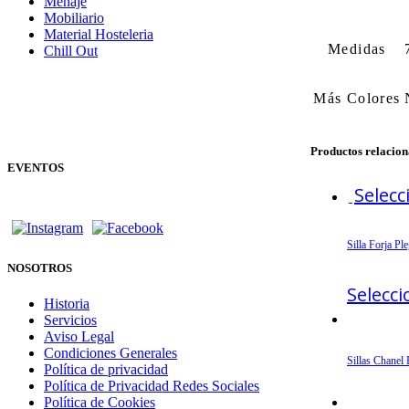
Menaje
Mobiliario
Material Hosteleria
Medidas
Chill Out
Más Colores
Productos relacio
EVENTOS
Selecc
Silla Forja P
NOSOTROS
Selecc
Historia
Servicios
Aviso Legal
Condiciones Generales
Sillas Chanel 
Política de privacidad
Política de Privacidad Redes Sociales
Política de Cookies