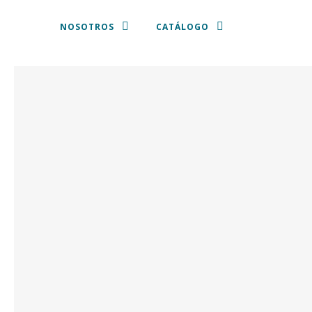
NOSOTROS
CATÁLOGO
MANTELES Y SERVILLETAS
PLATOS DE PRESENTACIÓN
VAJILLA
CUBERTERIA
CRISTALERIA
SILLAS Y TABURETES
SOFÁS, SILLONES Y PUFF