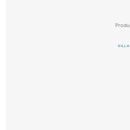
MESAS
BUFFET
Produ
BARRAS
CARRITOS
SILL
ORFEBERÍA
MATERIAL DE COCINA
CALENTADORES
EQUIPOS DE FRIO
MATERIAL BUFFET