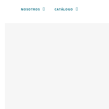
NOSOTROS
CATÁLOGO
MANTELES Y SERVILLETAS
PLATOS DE PRESENTACIÓN
VAJILLA
CUBERTERIA
CRISTALERIA
SILLAS Y TABURETES
SOFÁS, SILLONES Y PUFF