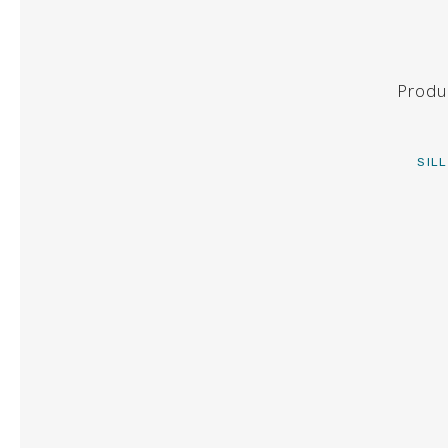
MESAS
BUFFET
Produ
BARRAS
CARRITOS
SIL
ORFEBERÍA
MATERIAL DE COCINA
CALENTADORES
EQUIPOS DE FRIO
MATERIAL BUFFET