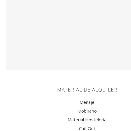
SOFÁS
SILLONES Y PUFF
TABURETES
MESAS
ILUMINACIÓN
COMPLEMENTOS
MATERIAL DE ALQUILER
Menaje
Mobiliario
Material Hosteleria
Chill Out