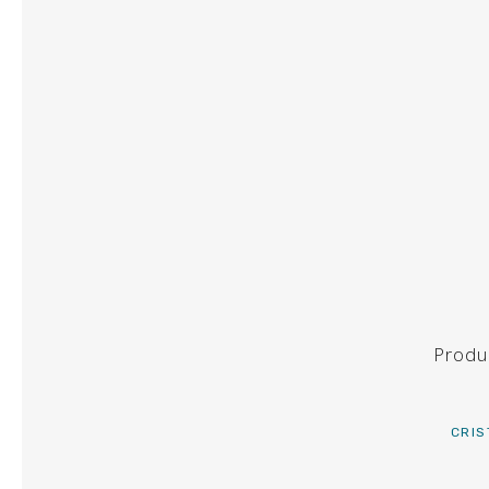
MESAS
BUFFET
BARRAS
CARRITOS
ORFEBERÍA
MATERIAL DE COCINA
CALENTADORES
Produ
EQUIPOS DE FRIO
MATERIAL BUFFET
CRIS