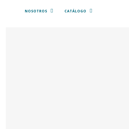
NOSOTROS
CATÁLOGO
MANTELES Y SERVILLETAS
PLATOS DE PRESENTACIÓN
VAJILLA
CUBERTERIA
CRISTALERIA
SILLAS Y TABURETES
SOFÁS, SILLONES Y PUFF