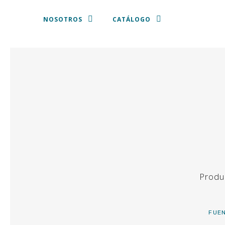
NOSOTROS
CATÁLOGO
MANTELES Y SERVILLETAS
PLATOS DE PRESENTACIÓN
VAJILLA
CUBERTERIA
CRISTALERIA
Produ
SILLAS Y TABURETES
FUE
SOFÁS, SILLONES Y PUFF