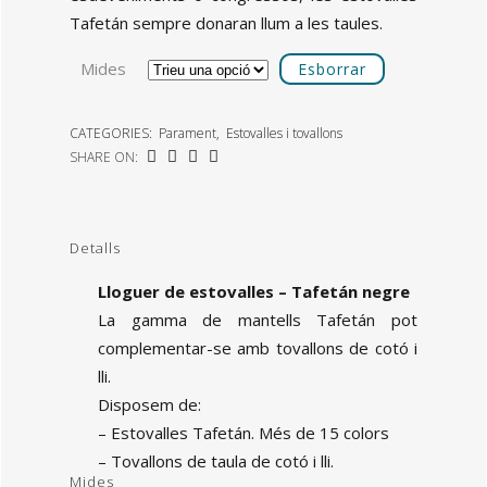
Tafetán sempre donaran llum a les taules.
Mides
Esborrar
CATEGORIES:
Parament
,
Estovalles i tovallons
SHARE ON:
Detalls
Lloguer de estovalles – Tafetán negre
La gamma de mantells Tafetán pot
complementar-se amb tovallons de cotó i
lli.
Disposem de:
– Estovalles Tafetán. Més de 15 colors
– Tovallons de taula de cotó i lli.
Mides