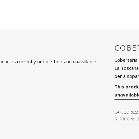
COBE
Coberteria 
oduct is currently out of stock and unavailable.
La Toscana
per a sopa
This produ
unavailabl
CATEGORIES:
SHARE ON: