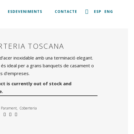
ESDEVENIMENTS
CONTACTE
ESP
ENG
RTERIA TOSCANA
d’acer inoxidable amb una terminació elegant.
 és ideal per a grans banquets de casament o
rs d’empreses.
ct is currently out of stock and
e.
Parament
,
Coberteria