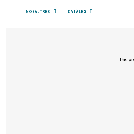
NOSALTRES
CATÀLEG
ESTOVALLES I TOVALLONS
PLATS PRESENTACIÓ
This pr
VAIXELLA
COBERTERIA
CRISTALLERIA
CADIRES I TAMBORETS
SOFÀS, BUTAQUES I PUFFS