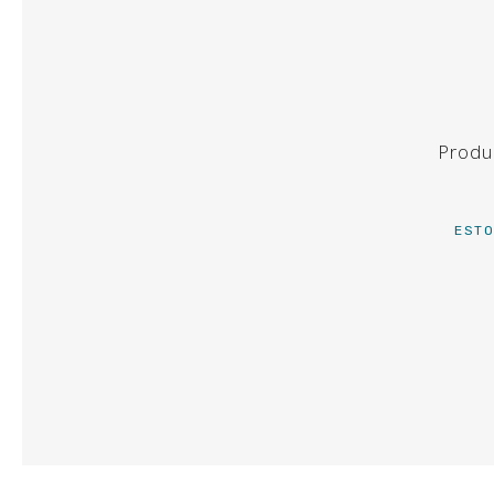
TAULES
BUFFET
BARRES
Produ
ORFEBRERIA
ESTO
MATERIAL DE CUINA
ESCALFADORS
EQUIPS DE FRED
MATERIAL BUFFET
SOFÀS