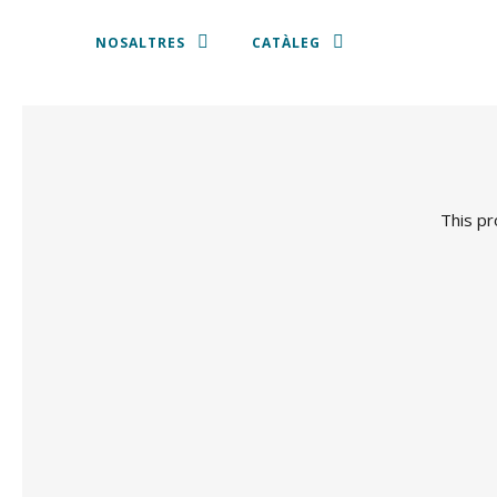
NOSALTRES
CATÀLEG
ESTOVALLES I TOVALLONS
PLATS PRESENTACIÓ
This pr
VAIXELLA
COBERTERIA
CRISTALLERIA
CADIRES I TAMBORETS
SOFÀS, BUTAQUES I PUFFS