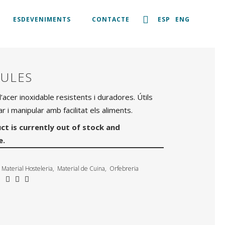
ESDEVENIMENTS
CONTACTE
ESP
ENG
TULES
’acer inoxidable resistents i duradores. Útils
r i manipular amb facilitat els aliments.
ct is currently out of stock and
e.
Material Hosteleria
,
Material de Cuina
,
Orfebreria