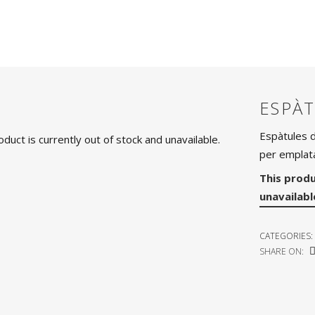
ESPÀ
Espàtules d
oduct is currently out of stock and unavailable.
per emplata
This produ
unavailabl
CATEGORIES:
SHARE ON: