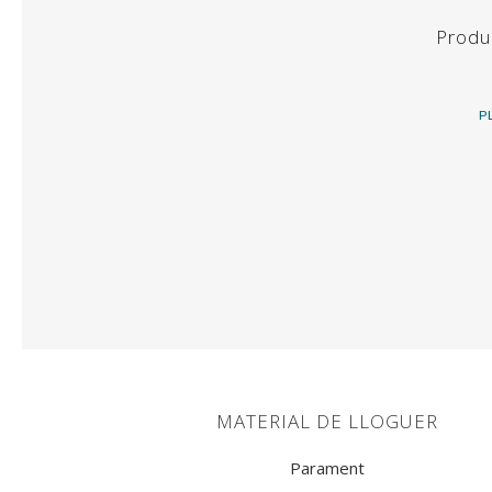
TAULES
Produ
BUFFET
BARRES
P
ORFEBRERIA
MATERIAL DE CUINA
ESCALFADORS
EQUIPS DE FRED
MATERIAL BUFFET
MATERIAL DE LLOGUER
SOFÀS
Parament