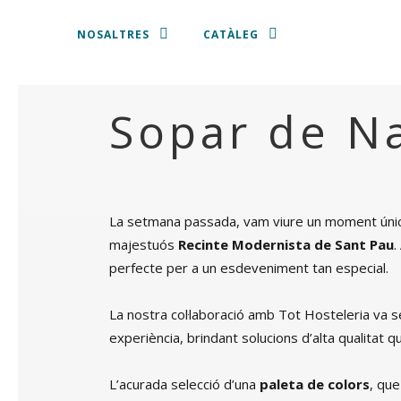
NOSALTRES
CATÀLEG
Sopar de Na
ESTOVALLES I TOVALLONS
PLATS PRESENTACIÓ
VAIXELLA
La setmana passada, vam viure un moment únic 
majestuós
Recinte Modernista de Sant Pau
COBERTERIA
.
perfecte per a un esdeveniment tan especial.
CRISTALLERIA
La nostra col·laboració amb Tot Hosteleria va ser
experiència, brindant solucions d’alta qualitat
CADIRES I TAMBORETS
L’acurada selecció d’una
paleta de colors
, que
SOFÀS, BUTAQUES I PUFFS