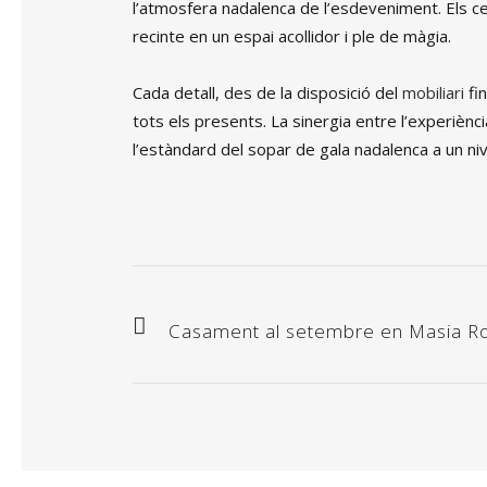
l’atmosfera nadalenca de l’esdeveniment. Els cen
TAULES
recinte en un espai acollidor i ple de màgia.
BUFFET
Cada detall, des de la disposició del
mobiliari
fin
BARRES
tots els presents. La sinergia entre l’experièn
l’estàndard del sopar de gala nadalenca a un niv
ORFEBRERIA
MATERIAL DE CUINA
ESCALFADORS
EQUIPS DE FRED
Casament al setembre en Masia R
MATERIAL BUFFET
SOFÀS