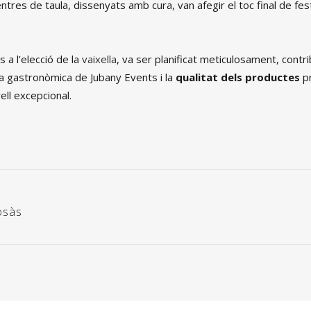
tres de taula, dissenyats amb cura, van afegir el toc final de fes
s a l’elecció de la
vaixella
, va ser planificat meticulosament, contri
cia gastronòmica de Jubany Events i la
qualitat dels productes
pr
ell excepcional.
osàs