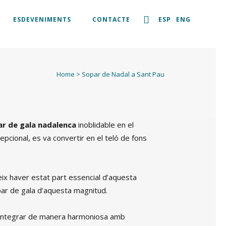
ESDEVENIMENTS
CONTACTE
ESP
ENG
Home
>
Sopar de Nadal a Sant Pau
r de gala nadalenca
inoblidable en el
pcional, es va convertir en el teló de fons
lleix haver estat part essencial d’aquesta
opar de gala d’aquesta magnitud.
va integrar de manera harmoniosa amb