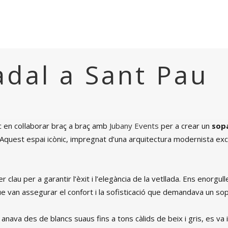
dal a Sant Pau
en col·laborar braç a braç amb
Jubany Events
per a crear un
sopa
 Aquest espai icònic, impregnat d’una arquitectura modernista exce
 clau per a garantir l’èxit i l’elegància de la vetllada. Ens enorgu
 que van assegurar el confort i la sofisticació que demandava un s
 anava des de blancs suaus fins a tons càlids de beix i gris, es 